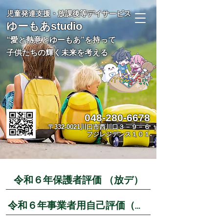
児童発達支援・放課後等デイサービス
ゆーもあstudio
“愛と熱意とゆーもあ”を持って
子供たちの輝く未来を考える
048-280-6678
〒332-0021川口市西川口３－９－６
​フジレジデンス１０１
令和６年保護者評価 （放デ）
令和６年事業者用自己評価（放デ）